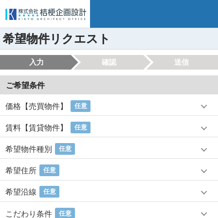
希望物件リクエスト
入力
確認
送信
ご希望条件
価格【売買物件】
任意
賃料【賃貸物件】
任意
希望物件種別
任意
希望住所
任意
希望沿線
任意
こだわり条件
任意