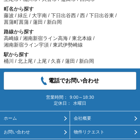
町名から探す
藤波
/
緑丘
/
大字南
/
下日出谷西
/
西
/
下日出谷東
/
菖蒲町菖蒲
/
蓮田
/
新白岡
路線から探す
高崎線
/
湘南新宿ライン高海
/
東北本線
/
湘南新宿ライン宇須
/
東武伊勢崎線
駅から探す
桶川
/
北上尾
/
上尾
/
久喜
/
蓮田
/
新白岡
電話でお問い合わせ
営業時間：
9:00～18:30
定休日：
水曜日
ホーム
会社概要
お問い合わせ
物件リクエスト