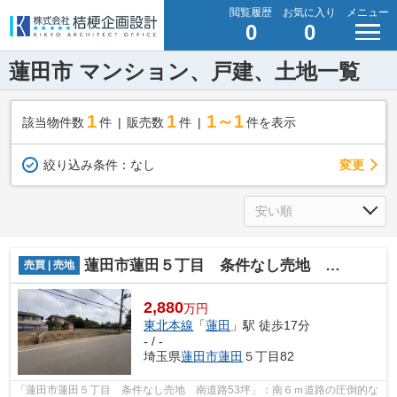
閲覧履歴
お気に入り
メニュー
0
0
蓮田市 マンション、戸建、土地一覧
1
1
1～1
該当物件数
件
販売数
件
件を表示
変更
絞り込み条件：
なし
蓮田市蓮田５丁目 条件なし売地 南道路53坪
売買 | 売地
2,880
万円
東北本線
「
蓮田
」駅 徒歩17分
- / -
埼玉県
蓮田市
蓮田
５丁目82
「蓮田市蓮田５丁目 条件なし売地 南道路53坪」：南６ｍ道路の圧倒的な