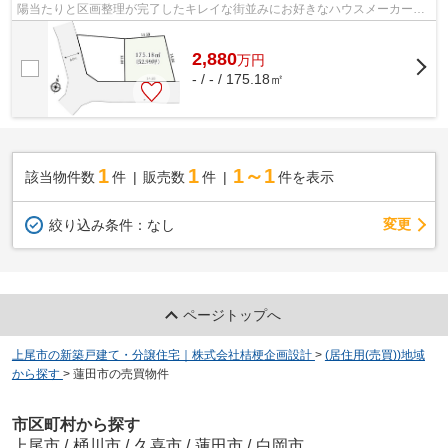
陽当たりと区画整理が完了したキレイな街並みにお好きなハウスメーカーで
建築が可能です。駅まで徒歩１７分、...
2,880
万
円
- / - / 175.18㎡
1
1
1～1
該当物件数
件
販売数
件
件を表示
変更
絞り込み条件：
なし
ページトップへ
上尾市の新築戸建て・分譲住宅｜株式会社桔梗企画設計
>
(居住用(売買))地域
から探す
>
蓮田市の売買物件
市区町村から探す
上尾市
/
桶川市
/
久喜市
/
蓮田市
/
白岡市