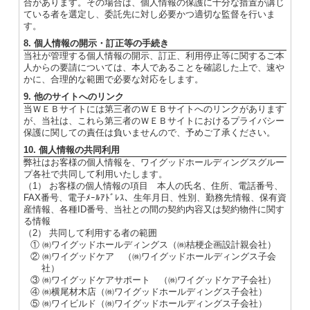
合があります。その場合は、個人情報の保護に十分な措置が講じ
ている者を選定し、委託先に対し必要かつ適切な監督を行いま
す。
8. 個人情報の開示・訂正等の手続き
当社が管理する個人情報の開示、訂正、利用停止等に関するご本
人からの要請については、本人であることを確認した上で、速や
かに、合理的な範囲で必要な対応をします。
9. 他のサイトへのリンク
当ＷＥＢサイトには第三者のＷＥＢサイトへのリンクがあります
が、当社は、これら第三者のＷＥＢサイトにおけるプライバシー
保護に関しての責任は負いませんので、予めご了承ください。
10. 個人情報の共同利用
弊社はお客様の個人情報を、ワイグッドホールディングスグルー
プ各社で共同して利用いたします。
（1） お客様の個人情報の項目 本人の氏名、住所、電話番号、
FAX番号、電子ﾒｰﾙｱﾄﾞﾚｽ、生年月日、性別、勤務先情報、保有資
産情報、各種ID番号、当社との間の契約内容又は契約物件に関す
る情報
（2） 共同して利用する者の範囲
① ㈱ワイグッドホールディングス（㈱桔梗企画設計親会社）
② ㈱ワイグッドケア （㈱ワイグッドホールディングス子会
社）
③ ㈱ワイグッドケアサポート （㈱ワイグッドケア子会社）
④ ㈱横尾材木店（㈱ワイグッドホールディングス子会社）
⑤ ㈱ワイビルド（㈱ワイグッドホールディングス子会社）