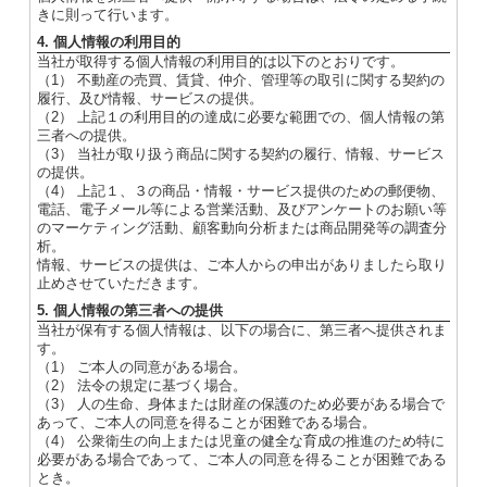
きに則って行います。
4. 個人情報の利用目的
当社が取得する個人情報の利用目的は以下のとおりです。
（1） 不動産の売買、賃貸、仲介、管理等の取引に関する契約の
履行、及び情報、サービスの提供。
（2） 上記１の利用目的の達成に必要な範囲での、個人情報の第
三者への提供。
（3） 当社が取り扱う商品に関する契約の履行、情報、サービス
の提供。
（4） 上記１、３の商品・情報・サービス提供のための郵便物、
電話、電子メール等による営業活動、及びアンケートのお願い等
のマーケティング活動、顧客動向分析または商品開発等の調査分
析。
情報、サービスの提供は、ご本人からの申出がありましたら取り
止めさせていただきます。
5. 個人情報の第三者への提供
当社が保有する個人情報は、以下の場合に、第三者へ提供されま
す。
（1） ご本人の同意がある場合。
（2） 法令の規定に基づく場合。
（3） 人の生命、身体または財産の保護のため必要がある場合で
あって、ご本人の同意を得ることが困難である場合。
（4） 公衆衛生の向上または児童の健全な育成の推進のため特に
必要がある場合であって、ご本人の同意を得ることが困難である
とき。