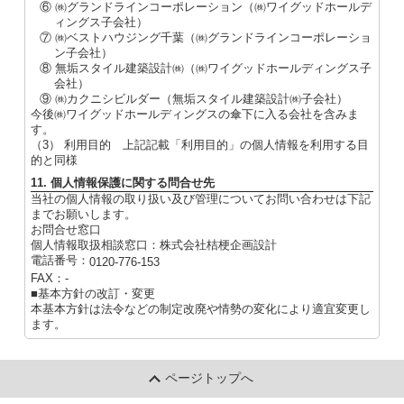
⑥ ㈱グランドラインコーポレーション（㈱ワイグッドホールデ
ィングス子会社）
⑦ ㈱ベストハウジング千葉（㈱グランドラインコーポレーショ
ン子会社）
⑧ 無垢スタイル建築設計㈱（㈱ワイグッドホールディングス子
会社）
⑨ ㈱カクニシビルダー（無垢スタイル建築設計㈱子会社）
今後㈱ワイグッドホールディングスの傘下に入る会社を含みま
す。
（3） 利用目的 上記記載「利用目的」の個人情報を利用する目
的と同様
11. 個人情報保護に関する問合せ先
当社の個人情報の取り扱い及び管理についてお問い合わせは下記
までお願いします。
お問合せ窓口
個人情報取扱相談窓口：株式会社桔梗企画設計
電話番号：
0120-776-153
FAX：-
■基本方針の改訂・変更
本基本方針は法令などの制定改廃や情勢の変化により適宜変更し
ます。
ページトップへ