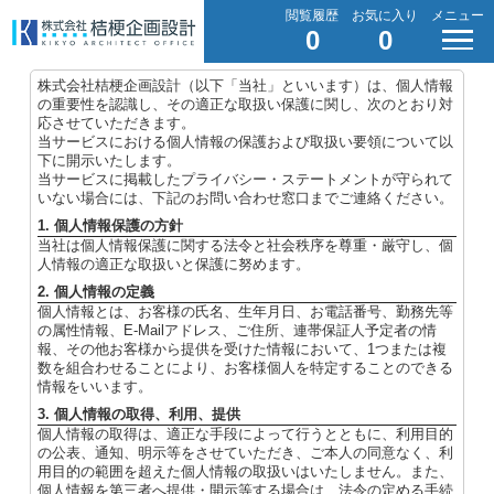
閲覧履歴
お気に入り
メニュー
0
0
株式会社桔梗企画設計（以下「当社」といいます）は、個人情報
の重要性を認識し、その適正な取扱い保護に関し、次のとおり対
応させていただきます。
当サービスにおける個人情報の保護および取扱い要領について以
下に開示いたします。
当サービスに掲載したプライバシー・ステートメントが守られて
いない場合には、下記のお問い合わせ窓口までご連絡ください。
1. 個人情報保護の方針
当社は個人情報保護に関する法令と社会秩序を尊重・厳守し、個
人情報の適正な取扱いと保護に努めます。
2. 個人情報の定義
個人情報とは、お客様の氏名、生年月日、お電話番号、勤務先等
の属性情報、E-Mailアドレス、ご住所、連帯保証人予定者の情
報、その他お客様から提供を受けた情報において、1つまたは複
数を組合わせることにより、お客様個人を特定することのできる
情報をいいます。
3. 個人情報の取得、利用、提供
個人情報の取得は、適正な手段によって行うとともに、利用目的
の公表、通知、明示等をさせていただき、ご本人の同意なく、利
用目的の範囲を超えた個人情報の取扱いはいたしません。また、
個人情報を第三者へ提供・開示等する場合は、法令の定める手続