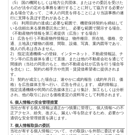
（5） 国の機関もしくは地方公共団体、またはその委託を受けた
ものが法令の定める事務を遂行することに対して協力する必要が
ある場合であって、ご本人の同意を得ることにより当該事務の遂
行に支障を及ぼす恐れがあるとき。
（6） 利用目的の達成に必要な範囲で、機密保持契約を締結して
いる信頼出来る業務委託先に対し、必要な範囲で開示する場合。
《不動産物件情報を第三者提供（広告）する場合》
1） 広告を行う不動産物件情報は、物件種目、所在地、価格、交
通、土地及び建物の面積、間取、設備、写真、案内図等であり、
個人の氏名は含みません。
2） 指定流通機構への登録、インターネット、不動産情報誌、チ
ラシ等の広告媒体を通じて直接、または他の不動産会社を通じて
間接的（当社の同意のもと、他の不動産会社が広告を行う場合等
を含む）に、契約の相手方や売買・賃貸借希望者に提供されま
す。
3） 契約が成立した場合は、速やかに成約報告（成約年月日、価
格）を広告媒体主等へ行い、広告を停止します。 成約情報は、
指定流通機構や民間の広告媒体主により集計、加工もしくは分析
され、他の取引における価格査定の資料等として利用されます。
6. 個人情報の安全管理措置
当社が有する個人情報は適正かつ慎重に管理し、個人情報への不
正アクセス、紛失、改ざん、漏えい等を防止するため、必要かつ
適切な安全管理措置を講じます。
7. 個人情報取扱の委託
当社が有する個人情報について、その取扱いを外部に委託する場