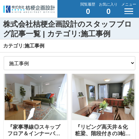
閲覧履歴
お気に入り
メニュー
0
0
株式会社桔梗企画設計のスタッフブロ
グ記事一覧 | カテゴリ:施工事例
カテゴリ:施工事例
『家事導線◎スキップ
『リビング高天井＆化
フロア＆インナーバル
粧梁、階段付きの3帖ロ