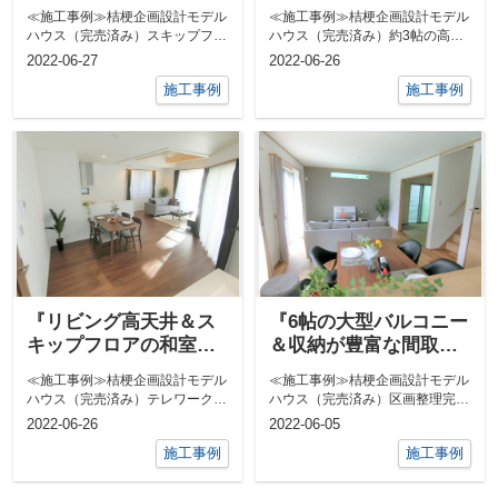
コニー』
フト』
≪施工事例≫桔梗企画設計モデル
≪施工事例≫桔梗企画設計モデル
ハウス（完売済み）スキップフロ
ハウス（完売済み）約3帖の高天
アのあるリビングテレワークやお
井でリビングに日差しを小物など
2022-06-27
2022-06-26
子様の宿題...
が置けるカ...
施工事例
施工事例
『リビング高天井＆ス
『6帖の大型バルコニー
キップフロアの和室、
＆収納が豊富な間取
テラスのある家』
り』
≪施工事例≫桔梗企画設計モデル
≪施工事例≫桔梗企画設計モデル
ハウス（完売済み）テレワーク対
ハウス（完売済み）区画整理完了
応 スキップフロアの和室陽当た
地内の「桶川市坂田西」に建てら
2022-06-26
2022-06-05
りの良いテ...
れた桔梗企...
施工事例
施工事例