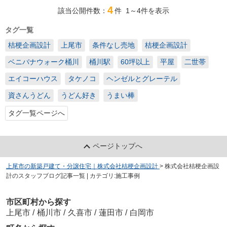
4
該当公開件数：
件
1～4
件を表示
タグ一覧
桔梗企画設計
上尾市
条件なし売地
桔梗企画設計
ベニバナウォーク桶川
桶川駅
60坪以上
平屋
二世帯
エイコーハウス
タケノコ
ヘンゼルとグレーテル
資さんうどん
うどん好き
うまい棒
タグ一覧ページへ
ページトップへ
上尾市の新築戸建て・分譲住宅｜株式会社桔梗企画設計
>
株式会社桔梗企画設
計のスタッフブログ記事一覧 | カテゴリ:施工事例
市区町村から探す
上尾市
/
桶川市
/
久喜市
/
蓮田市
/
白岡市