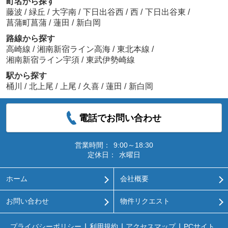
町名から探す
藤波
/
緑丘
/
大字南
/
下日出谷西
/
西
/
下日出谷東
/
菖蒲町菖蒲
/
蓮田
/
新白岡
路線から探す
高崎線
/
湘南新宿ライン高海
/
東北本線
/
湘南新宿ライン宇須
/
東武伊勢崎線
駅から探す
桶川
/
北上尾
/
上尾
/
久喜
/
蓮田
/
新白岡
電話でお問い合わせ
営業時間：
9:00～18:30
定休日：
水曜日
ホーム
会社概要
お問い合わせ
物件リクエスト
プライバシーポリシー
利用規約
アクセスマップ
PCサイト