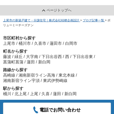
ページトップへ
上尾市の新築戸建て・分譲住宅｜株式会社桔梗企画設計
>
ブログ記事一覧
>
ボ
リューミーチーズナン
市区町村から探す
上尾市
/
桶川市
/
久喜市
/
蓮田市
/
白岡市
町名から探す
藤波
/
緑丘
/
大字南
/
下日出谷西
/
西
/
下日出谷東
/
菖蒲町菖蒲
/
蓮田
/
新白岡
路線から探す
高崎線
/
湘南新宿ライン高海
/
東北本線
/
湘南新宿ライン宇須
/
東武伊勢崎線
駅から探す
桶川
/
北上尾
/
上尾
/
久喜
/
蓮田
/
新白岡
電話でお問い合わせ