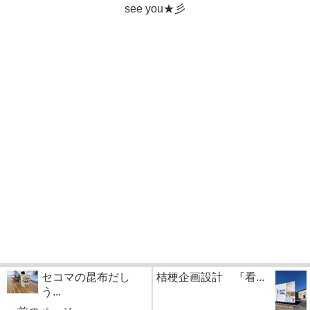
see you★彡
セコマの昆布だし
桔梗企画設計 『看...
う...