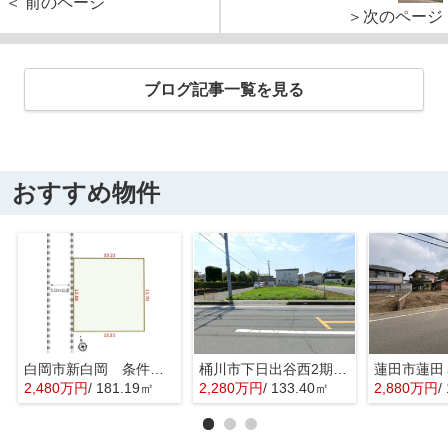
＜ 前のページ
＞次のページ
ブログ記事一覧を見る
おすすめ物件
白岡市新白岡 条件なし売地 全１区画
桶川市下日出谷西2期 建築条件なし売地 全１区画
2,480万円
/ 181.19㎡
2,280万円
/ 133.40㎡
2,880万円
/