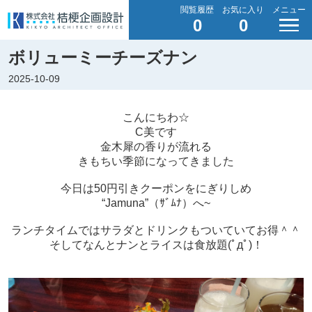
閲覧履歴
お気に入り
メニュー
0
0
ボリューミーチーズナン
2025-10-09
こんにちわ☆
C美です
金木犀の香りが流れる
きもちい季節になってきました
今日は50円引きクーポンをにぎりしめ
“Jamuna”（ｻﾞﾑﾅ）へ~
ランチタイムではサラダとドリンクもついていてお得＾＾
そしてなんとナンとライスは食放題(ﾟдﾟ)！