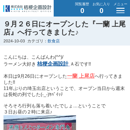
閲覧履歴
お気に入り
メニュー
0
0
９月２６日にオープンした『一蘭 上尾
店』へ行ってきました♪
2024-10-03
カテゴリ：
飲食店
こんにちは、こんばんわ(^^)/
桔梗企画設計
ラーメン大好き
Ａ石です!!
一蘭 上尾店
本日は9月26日にオープンした
へ行ってきま
した!!
11年ぶりの埼玉出店ということで、オープン当日から週末
は長蛇の列でした(-_-)ﾔﾊﾞｲｯﾃ
そろそろ行列も落ち着いたでしょ…ということで
３日お昼の２時に来店♪