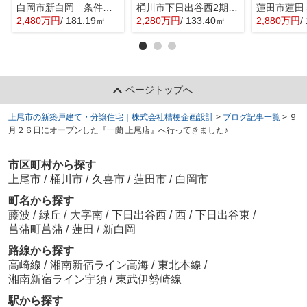
白岡市新白岡 条件なし売地 全１区画
桶川市下日出谷西2期 建築条件なし売地 全１区画
2,480万円
/ 181.19㎡
2,280万円
/ 133.40㎡
2,880万円
/
ページトップへ
上尾市の新築戸建て・分譲住宅｜株式会社桔梗企画設計
>
ブログ記事一覧
>
９
月２６日にオープンした『一蘭 上尾店』へ行ってきました♪
市区町村から探す
上尾市
/
桶川市
/
久喜市
/
蓮田市
/
白岡市
町名から探す
藤波
/
緑丘
/
大字南
/
下日出谷西
/
西
/
下日出谷東
/
菖蒲町菖蒲
/
蓮田
/
新白岡
路線から探す
高崎線
/
湘南新宿ライン高海
/
東北本線
/
湘南新宿ライン宇須
/
東武伊勢崎線
駅から探す