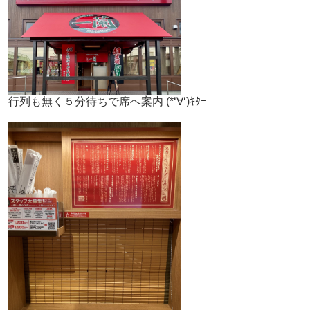
行列も無く５分待ちで席へ案内 (*‘∀‘)ｷﾀｰ